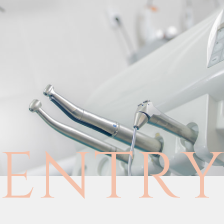
E
N
T
R