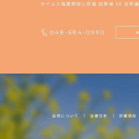
セイムス風渡野店に併設 駐車場 50 台完
048-684-0990
当院について
治療方針
診療項目