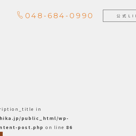
048-684-0990
公式LI
ription_title in
ika.jp/public_html/wp-
ntent-post.php
on line
86