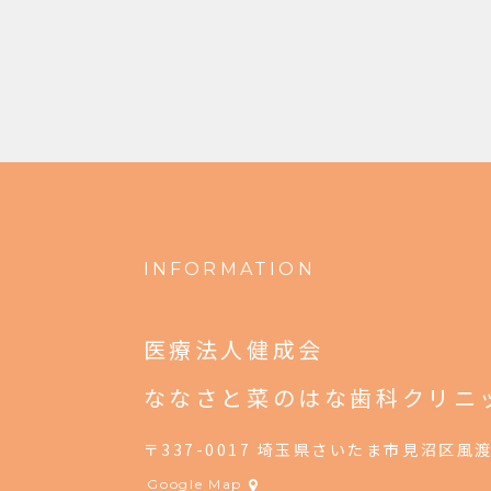
INFORMATION
医療法人健成会
ななさと菜のはな歯科クリニ
〒337-0017 埼玉県さいたま市見沼区風渡
Google Map