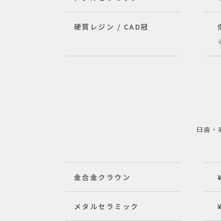
硬質レジン / CAD冠
臼歯・
金合金クラウン
メタルセラミック